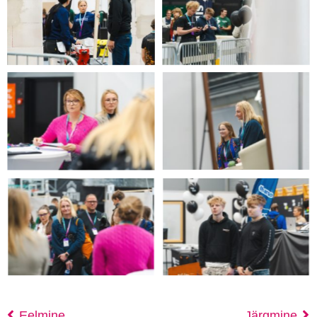
Eelmine
Järgmine