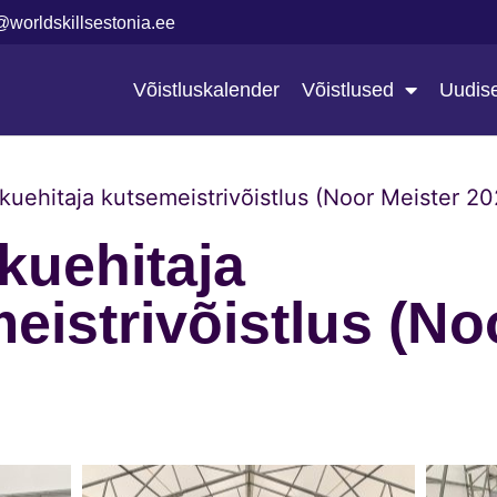
@worldskillsestonia.ee
Võistluskalender
Võistlused
Uudis
kuehitaja kutsemeistrivõistlus (Noor Meister 2
kuehitaja
eistrivõistlus (No