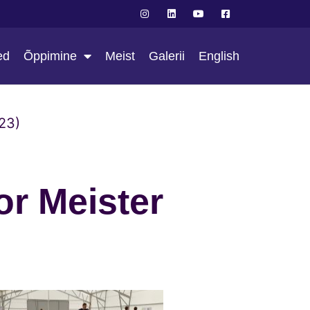
ed
Õppimine
Meist
Galerii
English
023)
or Meister