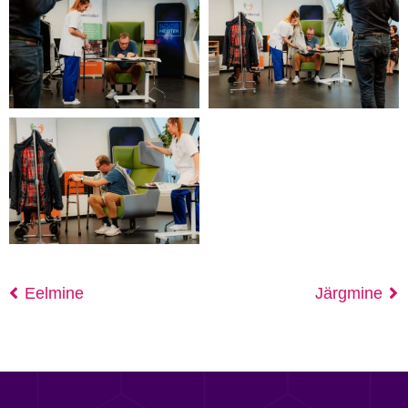
Eelmine
Järgmine