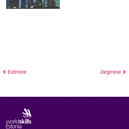
Eelmine
Järgmine