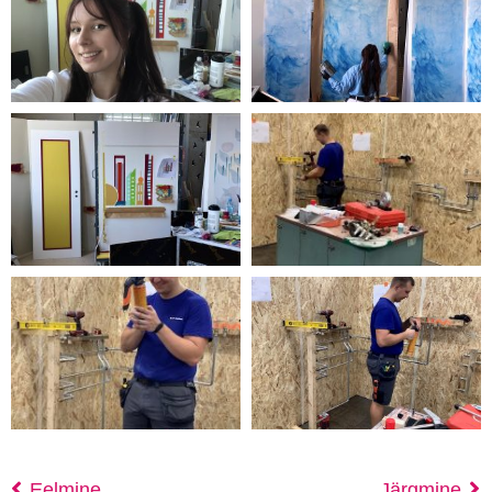
Eelmine
Järgmine