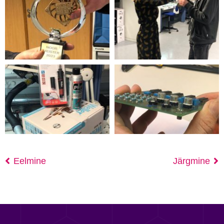
Eelmine
Järgmine