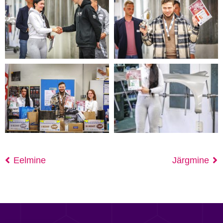
Eelmine
Järgmine