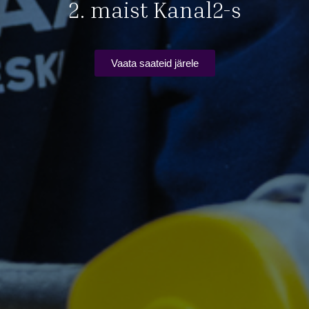
2. maist Kanal2-s
Vaata saateid järele