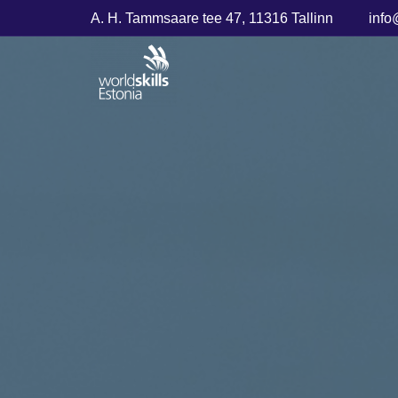
A. H. Tammsaare tee 47, 11316 Tallinn
info