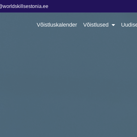
@worldskillsestonia.ee
Võistluskalender
Võistlused
Uudis