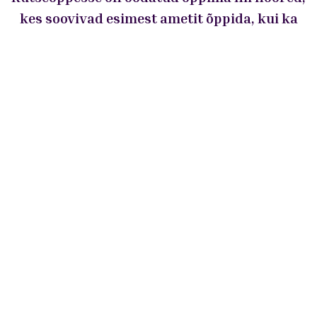
kes soovivad esimest ametit õppida, kui ka
täiskasvanud, kellel on soov ümber- või
täiendõppeks.
Kutseõppesse on oodatud õppima nii noored,
kes soovivad esimest ametit õppida, kui ka
täiskasvanud, kellel on soov ümber- või
täiendõppeks.
Vaata lisaks