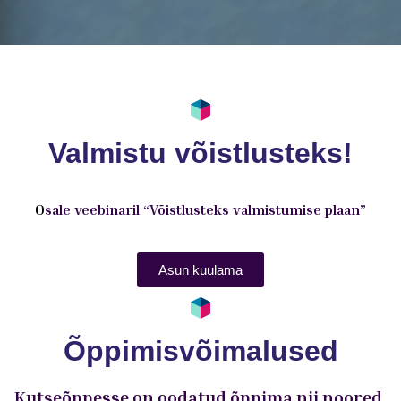
Valmistu võistlusteks!
O
sale
veebinaril
“Võistlusteks valmistumise plaan”
Asun kuulama
Õppimisvõimalused
Kutseõppesse on oodatud õppima nii noored,