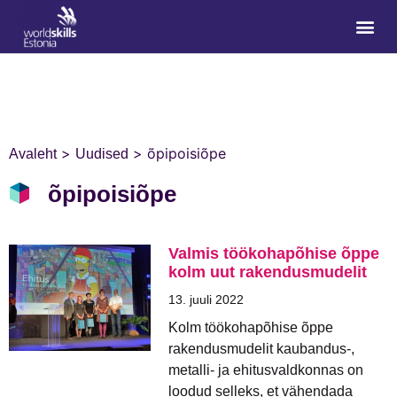
>
>
õpipoisiõpe
Avaleht
Uudised
õpipoisiõpe
Valmis töökohapõhise õppe
kolm uut rakendusmudelit
13. juuli 2022
Kolm töökohapõhise õppe
rakendusmudelit kaubandus-,
metalli- ja ehitusvaldkonnas on
loodud selleks, et vähendada