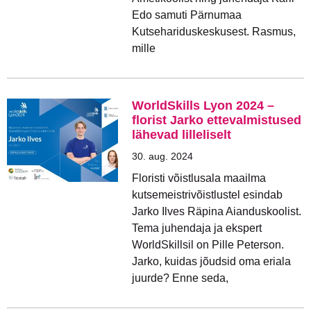
Edo samuti Pärnumaa
Kutsehariduskeskusest. Rasmus,
mille
WorldSkills Lyon 2024 –
florist Jarko ettevalmistused
lähevad lilleliselt
30. aug. 2024
Floristi võistlusala maailma
kutsemeistrivõistlustel esindab
Jarko Ilves Räpina Aianduskoolist.
Tema juhendaja ja ekspert
WorldSkillsil on Pille Peterson.
Jarko, kuidas jõudsid oma eriala
juurde? Enne seda,