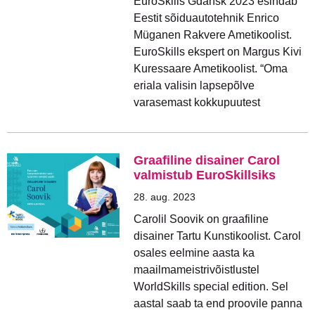
EuroSkills Gdansk 2023 esindab
Eestit sõiduautotehnik Enrico
Müganen Rakvere Ametikoolist.
EuroSkills ekspert on Margus Kivi
Kuressaare Ametikoolist. “Oma
eriala valisin lapsepõlve
varasemast kokkupuutest
Graafiline disainer Carol
valmistub EuroSkillsiks
28. aug. 2023
Carolil Soovik on graafiline
disainer Tartu Kunstikoolist. Carol
osales eelmine aasta ka
maailmameistrivõistlustel
WorldSkills special edition. Sel
aastal saab ta end proovile panna