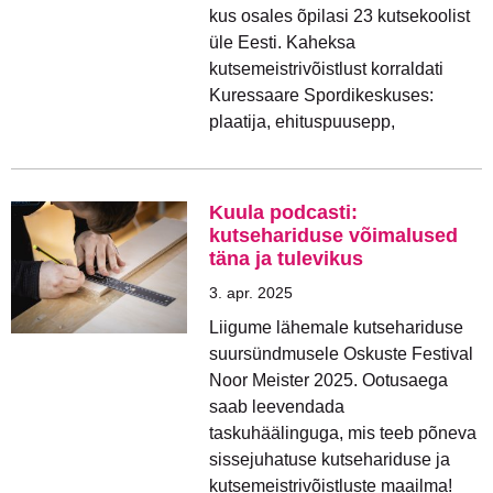
kus osales õpilasi 23 kutsekoolist
üle Eesti. Kaheksa
kutsemeistrivõistlust korraldati
Kuressaare Spordikeskuses:
plaatija, ehituspuusepp,
Kuula podcasti:
kutsehariduse võimalused
täna ja tulevikus
3. apr. 2025
Liigume lähemale kutsehariduse
suursündmusele Oskuste Festival
Noor Meister 2025. Ootusaega
saab leevendada
taskuhäälinguga, mis teeb põneva
sissejuhatuse kutsehariduse ja
kutsemeistrivõistluste maailma!