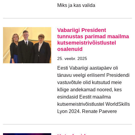
Miks ja kas valida
Vabariigi President
tunnustas parimad maailma
kutsemeistrivõistlustel
osalenuid
25. veebr. 2025
Eesti Vabariigi aastapäev oli
tänavu veelgi erilisem! Presidendi
vastuvõtule olid kutsutud meie
kõige andekamad noored, kes
esindasid Eestit maailma
kutsemeistrivõistlustel WorldSkills
Lyon 2024. Renate Paevere