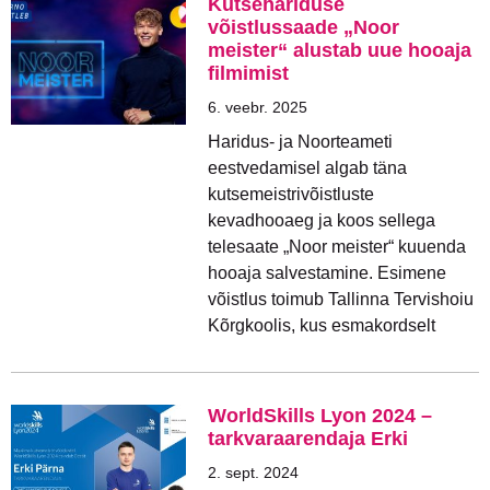
Kutsehariduse
võistlussaade „Noor
meister“ alustab uue hooaja
filmimist
6. veebr. 2025
Haridus- ja Noorteameti
eestvedamisel algab täna
kutsemeistrivõistluste
kevadhooaeg ja koos sellega
telesaate „Noor meister“ kuuenda
hooaja salvestamine. Esimene
võistlus toimub Tallinna Tervishoiu
Kõrgkoolis, kus esmakordselt
WorldSkills Lyon 2024 –
tarkvaraarendaja Erki
2. sept. 2024