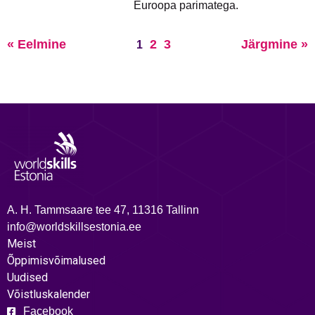
Euroopa parimatega.
« Eelmine
2
3
Järgmine »
1
A. H. Tammsaare tee 47, 11316 Tallinn
info@worldskillsestonia.ee
Meist
Õppimisvõimalused
Uudised
Võistluskalender
Facebook