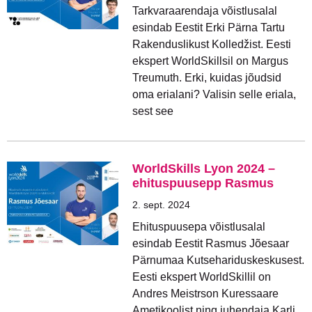
Tarkvaraarendaja võistlusalal
esindab Eestit Erki Pärna Tartu
Rakenduslikust Kolledžist. Eesti
ekspert WorldSkillsil on Margus
Treumuth. Erki, kuidas jõudsid
oma erialani? Valisin selle eriala,
sest see
WorldSkills Lyon 2024 –
ehituspuusepp Rasmus
2. sept. 2024
Ehituspuusepa võistlusalal
esindab Eestit Rasmus Jõesaar
Pärnumaa Kutsehariduskeskusest.
Eesti ekspert WorldSkillil on
Andres Meistrson Kuressaare
Ametikoolist ning juhendaja Karli