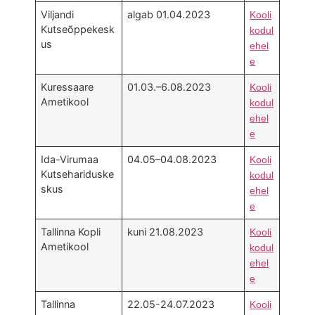
Viljandi
algab 01.04.2023
Kooli
Kutseõppekesk
kodul
us
ehel
e
Kuressaare
01.03.–6.08.2023
Kooli
Ametikool
kodul
ehel
e
Ida-Virumaa
04.05–04.08.2023
Kooli
Kutsehariduske
kodul
skus
ehel
e
Tallinna Kopli
kuni 21.08.2023
Kooli
Ametikool
kodul
ehel
e
Tallinna
22.05-24.07.2023
Kooli