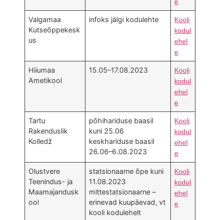
e
Valgamaa
infoks jälgi kodulehte
Kooli
Kutseõppekesk
kodul
us
ehel
e
Hiiumaa
15.05–17.08.2023
Kooli
Ametikool
kodul
ehel
e
Tartu
põhihariduse baasil
Kooli
Rakenduslik
kuni 25.06
kodul
Kolledž
keskhariduse baasil
ehel
26.06–6.08.2023
e
Olustvere
statsionaarne õpe kuni
Kooli
Teenindus- ja
11.08.2023
kodul
Maamajandusk
mittestatsionaarne –
ehel
ool
erinevad kuupäevad, vt
e
kooli kodulehelt