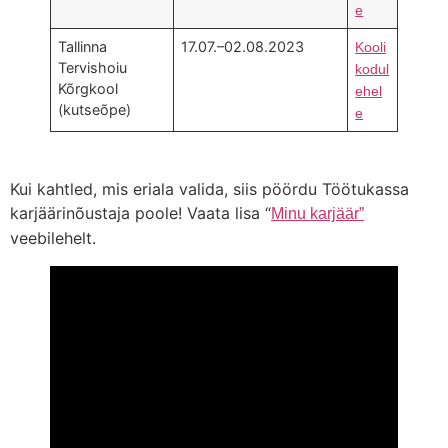
e
Tallinna
17.07.–02.08.2023
Kooli
Tervishoiu
kodul
Kõrgkool
ehel
(kutseõpe)
e
Kui kahtled, mis eriala valida, siis pöördu Töötukassa
karjäärinõustaja poole! Vaata lisa “
Minu karjäär”
veebilehelt.