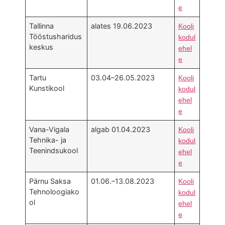
e
Tallinna
alates 19.06.2023
Kooli
Tööstusharidus
kodul
keskus
ehel
e
Tartu
03.04–26.05.2023
Kooli
Kunstikool
kodul
ehel
e
Vana-Vigala
algab 01.04.2023
Kooli
Tehnika- ja
kodul
Teenindsukool
ehel
e
Pärnu Saksa
01.06.–13.08.2023
Kooli
Tehnoloogiako
kodul
ol
ehel
e