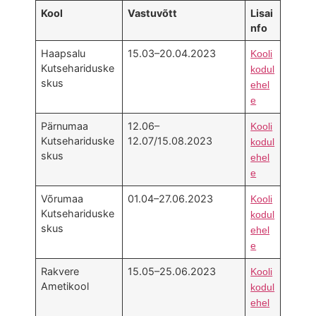
Kool
Vastuvõtt
Lisai
nfo
Haapsalu
15.03–20.04.2023
Kooli
Kutsehariduske
kodul
skus
ehel
e
Pärnumaa
12.06–
Kooli
Kutsehariduske
12.07/15.08.2023
kodul
skus
ehel
e
Võrumaa
01.04–27.06.2023
Kooli
Kutsehariduske
kodul
skus
ehel
e
Rakvere
15.05–25.06.2023
Kooli
Ametikool
kodul
ehel