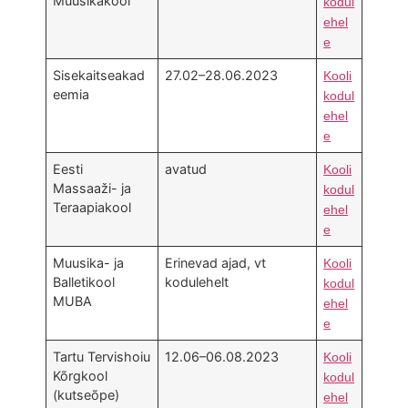
Muusikakool
kodul
ehel
e
Sisekaitseakad
27.02–28.06.2023
Kooli
eemia
kodul
ehel
e
Eesti
avatud
Kooli
Massaaži- ja
kodul
Teraapiakool
ehel
e
Muusika- ja
Erinevad ajad, vt
Kooli
Balletikool
kodulehelt
kodul
MUBA
ehel
e
Tartu Tervishoiu
12.06–06.08.2023
Kooli
Kõrgkool
kodul
(kutseõpe)
ehel